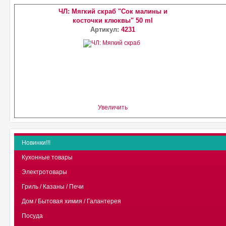
ЧЛ: Мягкий скраб "Сок малины и
косточки клюквы" 50 ml
Артикул:
4231
Увеличить
Новинки!!!
Кухонные товары
Электротовары
Гриль / Казаны / Печи
Дом / Бытовая химия / Галантерея
Посуда