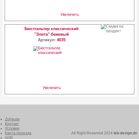
Увеличить
Бюстгальтер классический
"Элита" бежевый
Артикул:
4035
Увеличить
Zuhause
Контакт
Условия
Карта проезда
All Right Reserved 2024
leb-design.de
AGB