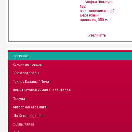
Увеличить
Новинки!!!
Кухонные товары
Электротовары
Гриль / Казаны / Печи
Дом / Бытовая химия / Галантерея
Посуда
Авторская керамика
Швейные изделия
Обувь, тапки