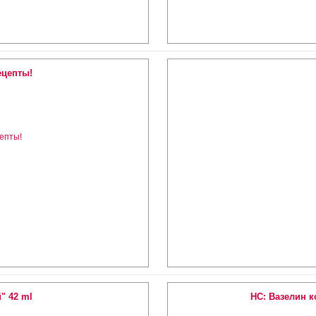
ецепты!
" 42 ml
HC: Вазелин 