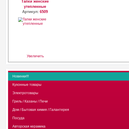
Тапки женские
утепленные
Артикул:
6509
Увеличить
Новинки!!!
Кухонные товары
Электротовары
Гриль / Казаны / Печи
Дом / Бытовая химия / Галантерея
Посуда
Авторская керамика