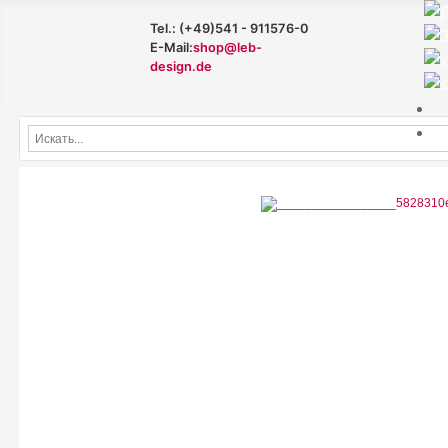
Tel.: (+49)541 - 911576-0
E-Mail:
shop@leb-
design.de