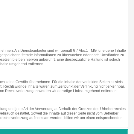
bernehmen. Als Diensteanbieter sind wir gemäß § 7 Abs.1 TMG für eigene Inhalte
oder gespeicherte fremde Informationen zu überwachen oder nach Umständen zu
setzen bleiben hiervon unberührt. Eine diesbezügliche Haftung ist jedoch
nhalte umgehend entfernen.
ch keine Gewähr übernehmen. Für die Inhalte der verlinkten Seiten ist stets
ft. Rechtswidrige Inhalte waren zum Zeitpunkt der Verlinkung nicht erkennbar.
n von Rechtsverletzungen werden wir derartige Links umgehend entfernen.
reitung und jede Art der Verwertung außerhalb der Grenzen des Urheberrechtes
brauch gestattet. Soweit die Inhalte auf dieser Seite nicht vom Betreiber
eberrechtsverletzung aufmerksam werden, bitten wir um einen entsprechenden