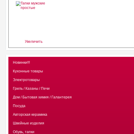
Увеличить
Новинки!!!
Кухонные товары
Электротовары
Гриль / Казаны / Печи
Дом / Бытовая химия / Галантерея
Посуда
Авторская керамика
Швейные изделия
Обувь, тапки