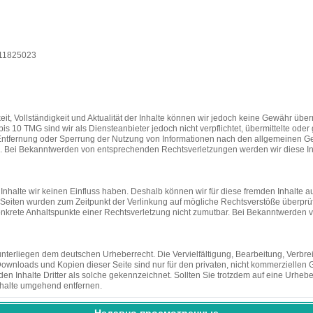
811825023
tigkeit, Vollständigkeit und Aktualität der Inhalte können wir jedoch keine Gewähr ü
is 10 TMG sind wir als Diensteanbieter jedoch nicht verpflichtet, übermittelte 
ur Entfernung oder Sperrung der Nutzung von Informationen nach den allgemeinen Ge
ch. Bei Bekanntwerden von entsprechenden Rechtsverletzungen werden wir diese I
Inhalte wir keinen Einfluss haben. Deshalb können wir für diese fremden Inhalte au
ten Seiten wurden zum Zeitpunkt der Verlinkung auf mögliche Rechtsverstöße überprü
 konkrete Anhaltspunkte einer Rechtsverletzung nicht zumutbar. Bei Bekanntwerde
n unterliegen dem deutschen Urheberrecht. Die Vervielfältigung, Bearbeitung, Verb
Downloads und Kopien dieser Seite sind nur für den privaten, nicht kommerziellen Ge
rden Inhalte Dritter als solche gekennzeichnet. Sollten Sie trotzdem auf eine Urh
nhalte umgehend entfernen.
Недавно просмотренные