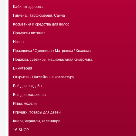
Кабинет здоровья
Гигиена, Парфюмерия, Сауна
Косметика и средства для волос
Продукты питания
Иконы
Праздники / Сувениры / Матрешки / Хохлома
Подарки, сувениры, национальная символика
Бижутерия
Открытки / Наклейки на клавиатуру
Всё для свадьбы
Все для магазинов
Игры, модели
Игрушки, товары для детей
Книги, журналы, календари
1€-SHOP