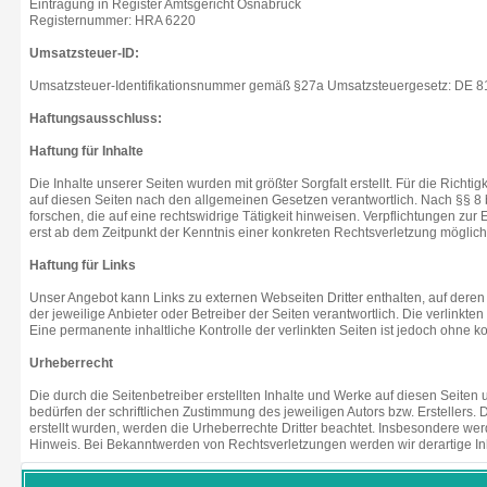
Eintragung in Register Amtsgericht Osnabrück
Registernummer: HRA 6220
Umsatzsteuer-ID:
Umsatzsteuer-Identifikationsnummer gemäß §27a Umsatzsteuergesetz: DE 
Haftungsausschluss:
Haftung für Inhalte
Die Inhalte unserer Seiten wurden mit größter Sorgfalt erstellt. Für die Rich
auf diesen Seiten nach den allgemeinen Gesetzen verantwortlich. Nach §§ 8 b
forschen, die auf eine rechtswidrige Tätigkeit hinweisen. Verpflichtungen z
erst ab dem Zeitpunkt der Kenntnis einer konkreten Rechtsverletzung mögli
Haftung für Links
Unser Angebot kann Links zu externen Webseiten Dritter enthalten, auf deren 
der jeweilige Anbieter oder Betreiber der Seiten verantwortlich. Die verlink
Eine permanente inhaltliche Kontrolle der verlinkten Seiten ist jedoch ohne
Urheberrecht
Die durch die Seitenbetreiber erstellten Inhalte und Werke auf diesen Seite
bedürfen der schriftlichen Zustimmung des jeweiligen Autors bzw. Erstellers. 
erstellt wurden, werden die Urheberrechte Dritter beachtet. Insbesondere we
Hinweis. Bei Bekanntwerden von Rechtsverletzungen werden wir derartige I