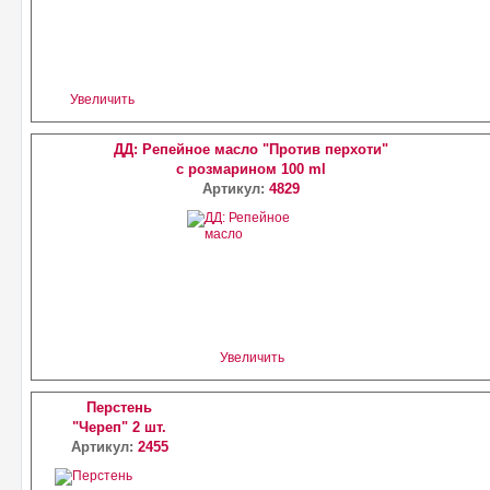
Увеличить
ДД: Репейное масло "Против перхоти"
с розмарином 100 ml
Артикул:
4829
Увеличить
Перстень
"Череп" 2 шт.
Артикул:
2455