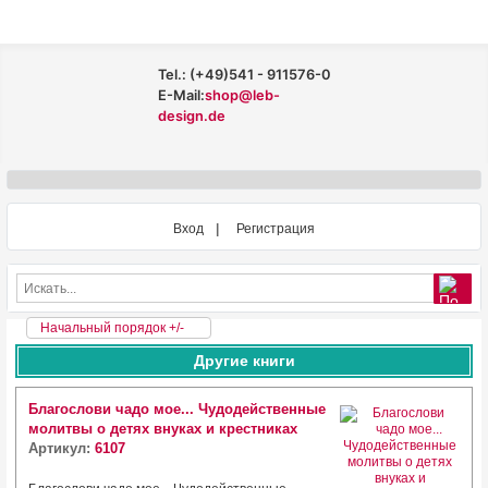
Tel.: (+49)541 - 911576-0
E-Mail:
shop@leb-
design.de
Вход
Регистрация
Начальный порядок +/-
Другие книги
Благослови чадо мое... Чудодейственные
молитвы о детях внуках и крестниках
Артикул:
6107