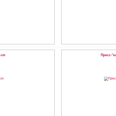
5 cm
Пресс-"к