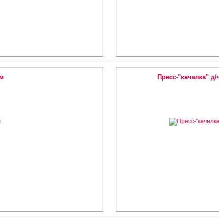
ом
Пресс-"качалка" д