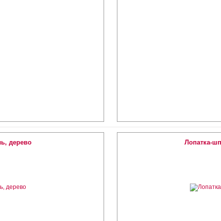
ь, дерево
Лопатка-шп