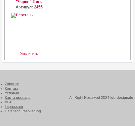
"Череп" 2 шт.
Артикул:
2455
Увеличить
Zuhause
Контакт
Условия
Карта проезда
All Right Reserved 2024
leb-design.de
AGB
Impressum
Datenschutzerklärung