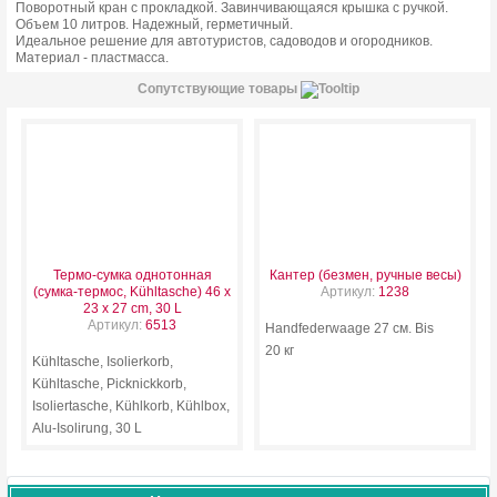
Поворотный кран с прокладкой. Завинчивающаяся крышка с ручкой.
Объем 10 литров. Надежный, герметичный.
Идеальное решение для автотуристов, садоводов и огородников.
Материал - пластмасса.
Сопутствующие товары
Термо-сумка однотонная
Кантер (безмен, ручные весы)
(cумка-термос, Kühltasche) 46 х
Артикул:
1238
23 х 27 cm, 30 L
Артикул:
6513
Handfederwaage 27 см. Bis
20 кг
Kühltasche, Isolierkorb,
Kühltasche, Picknickkorb,
Isoliertasche, Kühlkorb, Kühlbox,
Alu-Isolirung, 30 L